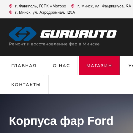
г. Фаниполь, ГСПК «Мотор»
г. Минск, ул. Фабрициуса, 9А
г. Минск, ул. Аэродромная, 125А
Ремонт и восстановление фар в Минске
ГЛАВНАЯ
О НАС
МАГАЗИН
У
КОНТАКТЫ
Корпуса фар Ford