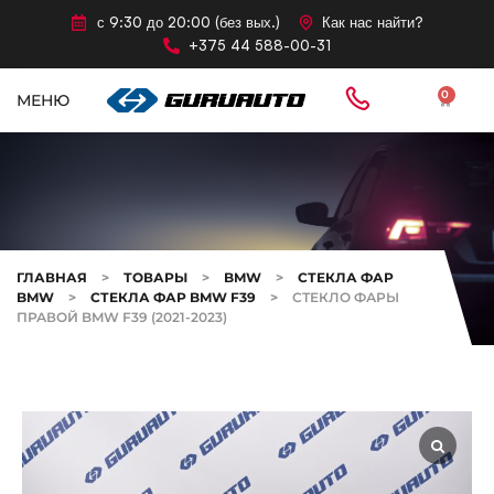
с 9:30 до 20:00 (без вых.)
Как нас найти?
+375 44 588-00-31
0
МЕНЮ
ГЛАВНАЯ
>
ТОВАРЫ
>
BMW
>
СТЕКЛА ФАР
BMW
>
СТЕКЛА ФАР BMW F39
>
СТЕКЛО ФАРЫ
ПРАВОЙ BMW F39 (2021-2023)